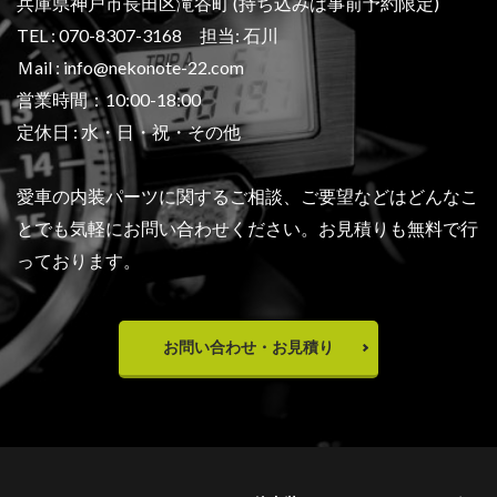
兵庫県神戸市長田区滝谷町 (持ち込みは事前予約限定)
TEL : 070-8307-3168 担当: 石川
Ｍail : info@nekonote-22.com
営業時間：10:00-18:00
定休日 : 水・日・祝・その他
愛車の内装パーツに関するご相談、ご要望などは
どんなこ
とでも気軽にお問い合わせください。
お見積りも無料で行
っております。
お問い合わせ・お見積り