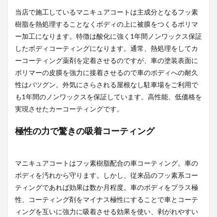
当店で施工しているマニキュアコートは主成分となるフッ素
樹脂を熱処理することなくボディの上に被膜をつくるポリマ
ー加工になります。特徴は酸化に強く1年間ノンワックス保証
したボディコーティングになります。通常、熱処理をしてカ
ーコーティング薬剤を定着させるのですが、車の塗装表面に
ポリマーの皮膜を強力に接着させるので車のボディへの耐久
性はバツグン。外気にさらされる屋根なし駐車場をご利用で
も1年間のノンワックスを保証しています。高性能、低価格を
実現させたカーコーティングです。
極性の力で驚きの吸着コーティング
マニキュアコートはフッ素樹脂配合の車コーティング。車の
ボディを汚れから守ります。しかし、従来品のフッ素系コー
ティングであれば効果は数か月程度。車のボディをプラス極
性、コーティング剤をマイナス極性にすることで車とコーテ
ィングを互いに強力に吸着させる効果を使い、剥がれやすい