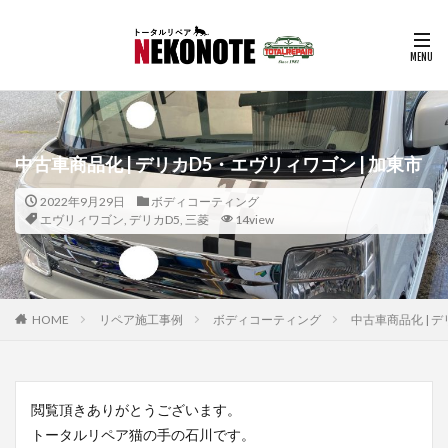
中古車商品化 | デリカD5・エヴリィワゴン | 加東市
2022年9月29日
ボディコーティング
エヴリィワゴン
,
デリカD5
,
三菱
14view
HOME
リペア施工事例
ボディコーティング
中古車商品化 | デ
閲覧頂きありがとうございます。
トータルリペア猫の手の石川です。