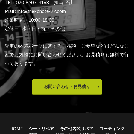
TEL : 070-8307-3168 担当: 石川
Ｍail : info@nekonote-22.com
営業時間：10:00-18:00
定休日 : 水・日・祝・その他
愛車の内装パーツに関するご相談、ご要望などは
どんなこ
とでも気軽にお問い合わせください。
お見積りも無料で行
っております。
お問い合わせ・お見積り
HOME
シートリペア
その他内装リペア
コーティング