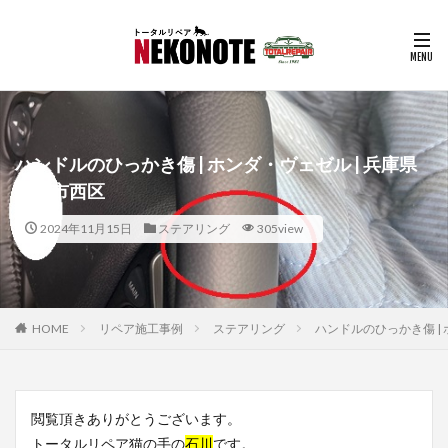
ハンドルのひっかき傷 | ホンダ・ヴェゼル | 兵庫県
神戸市西区
2024年11月15日
ステアリング
305view
HOME
リペア施工事例
ステアリング
ハンドルのひっかき傷 |
閲覧頂きありがとうございます。
トータルリペア猫の手の
石川
です。