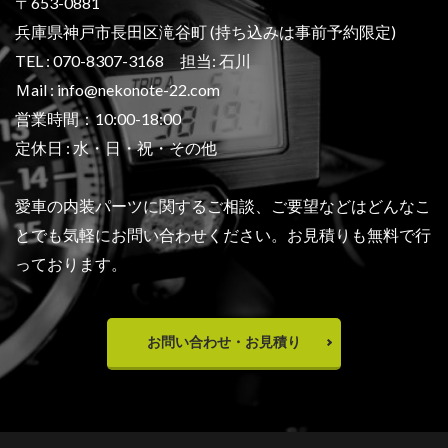
〒653-0881
兵庫県神戸市長田区滝谷町 (持ち込みは事前予約限定)
TEL : 070-8307-3168 担当: 石川
Ｍail : info@nekonote-22.com
営業時間：10:00-18:00
定休日 : 水・日・祝・その他
愛車の内装パーツに関するご相談、ご要望などは
どんなこ
とでも気軽にお問い合わせください。
お見積りも無料で行
っております。
お問い合わせ・お見積り