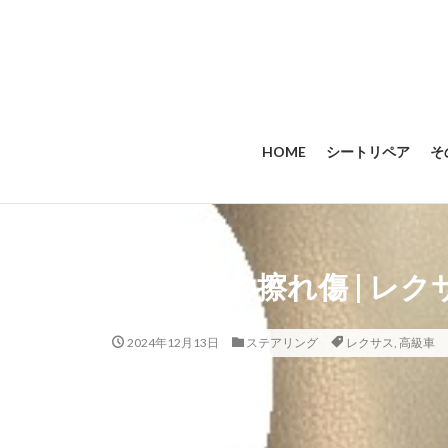
HOME
シートリペア
そ
ハンドルの擦れ傷 | レク
2024年12月13日
ステアリング
レクサス
,
高級車