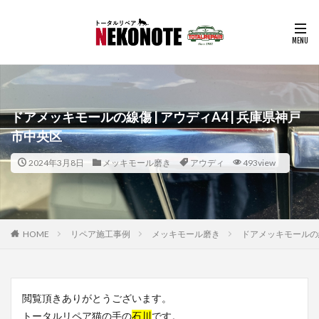
ドアメッキモールの線傷 | アウディA4 | 兵庫県神戸
市中央区
2024年3月8日
メッキモール磨き
アウディ
493view
HOME
リペア施工事例
メッキモール磨き
ドアメッキモールの線
閲覧頂きありがとうございます。
トータルリペア猫の手の
石川
です。