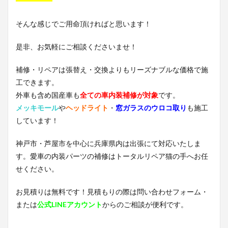
そんな感じでご用命頂ければと思います！
是非、お気軽にご相談くださいませ！
補修・リペアは張替え・交換よりもリーズナブルな価格で施
工できます。
外車も含め国産車も
全ての車内装補修が対象
です。
メッキモール
や
ヘッドライト
・
窓ガラスのウロコ取り
も施工
しています！
神戸市・芦屋市を中心に兵庫県内は出張にて対応いたしま
す。愛車の内装パーツの補修はトータルリペア猫の手へお任
せください。
お見積りは無料です！見積もりの際は問い合わせフォーム・
または
公式LINEアカウント
からのご相談が便利です。