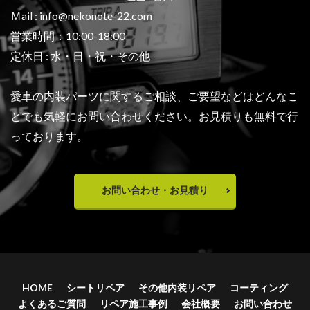
Ｍail : info@nekonote-22.com
営業時間：10:00-18:00
定休日 : 水・日・祝・その他
愛車の内装パーツに関するご相談、ご要望などは
どんなこ
とでも気軽にお問い合わせください。
お見積りも無料で行
っております。
お問い合わせ・お見積り
HOME
シートリペア
その他内装リペア
コーティング
よくあるご質問
リペア施工事例
会社概要
お問い合わせ