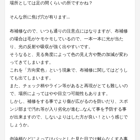
場所としては足の間くらいの所ですかね？
そんな所に焦げ穴が有ります…
布補修なので、いつも通りの注意点にはなりますが、布補修
の場合は毛がケモケモしているので、一本一本に光が当た
り、光の反射や吸収が強く出やすいです。
そうなると、見る角度によって色の見え方や艶の加減が変わ
ってきてしまいます。
これを「方向変色」という現象で、布補修に関してはどうし
ても出てしまいます。
また、チェック柄やライン等があると再現がとても難しいの
で、場所によってはやや目立つ可能性もあります。
しかし、補修をする事でより傷が広がるのを防いだり、スポ
ンジ部まで汚れ等が入り劣化が進む…なんて事を予防する事
が出来ますので、しないよりはした方が良い！という感じで
しょうか。
勿論柄などによってはパッとした見た目では解らなくする事