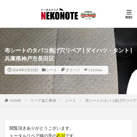
布シートのタバコ焦げ穴リペア | ダイハツ・タント |
兵庫県神戸市長田区
2024年3月20日
シート
ダイハツ
115view
HOME
リペア施工事例
シート
布シートのタバコ焦げ穴リペア |
閲覧頂きありがとうございます。
トータルリペア猫の手の
石川
です。