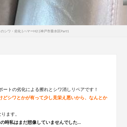
シワ・劣化 | ハマーH2 | 神戸市垂水区Part1
サポートの劣化による擦れとシワ消しリペアです！
やけどシワとかが有って少し見栄え悪いから、なんとか
なります。
の時私はまだ想像していませんでした…