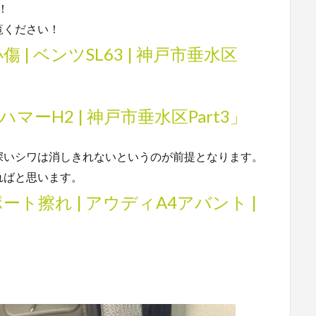
！
覧ください！
| ベンツSL63 | 神戸市垂水区
マーH2 | 神戸市垂水区Part3」
深いシワは消しきれないというのが前提となります。
ればと思います。
ト擦れ | アウディA4アバント |