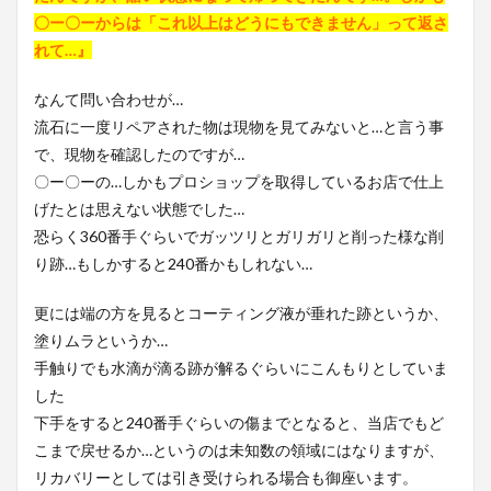
〇ー〇ーからは「これ以上はどうにもできません」って返さ
れて…』
なんて問い合わせが…
流石に一度リペアされた物は現物を見てみないと…と言う事
で、現物を確認したのですが…
〇ー〇ーの…しかもプロショップを取得しているお店で仕上
げたとは思えない状態でした…
恐らく360番手ぐらいでガッツリとガリガリと削った様な削
り跡…もしかすると240番かもしれない…
更には端の方を見るとコーティング液が垂れた跡というか、
塗りムラというか…
手触りでも水滴が滴る跡が解るぐらいにこんもりとしていま
した
下手をすると240番手ぐらいの傷までとなると、当店でもど
こまで戻せるか…というのは未知数の領域にはなりますが、
リカバリーとしては引き受けられる場合も御座います。