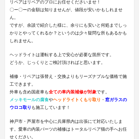
リペアはリペアのプロにお任せくださいませ！
〇ー〇ーの金額は知りませんが、値段が安いかもしれませ
ん。
ですが、余談で紹介した様に、余りにも安いと何処までしっ
かりとやってくれるか？というのは少々疑問な所もあるかも
しれません。
ヘッドライトは運転する上で安心が必要な箇所です。
どうか、じっくりとご検討頂ければと思います。
補修・リペアは張替え・交換よりもリーズナブルな価格で施
工できます。
外車も含め国産車も
全ての車内装補修が対象
です。
メッキモールの腐食
や
ヘッドライトくもり取り
・
窓ガラスの
ウロコ取り
も施工しています！
神戸市・芦屋市を中心に兵庫県内は出張にて対応いたしま
す。愛車の内装パーツの補修はトータルリペア猫の手へお任
せください。