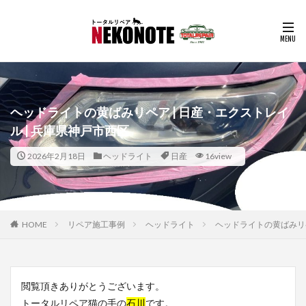
ヘッドライトの黄ばみリペア | 日産・エクストレイ
ル | 兵庫県神戸市西区
2026年2月18日
ヘッドライト
日産
16view
HOME
リペア施工事例
ヘッドライト
ヘッドライトの黄ばみリペ
閲覧頂きありがとうございます。
トータルリペア猫の手の
石川
です。