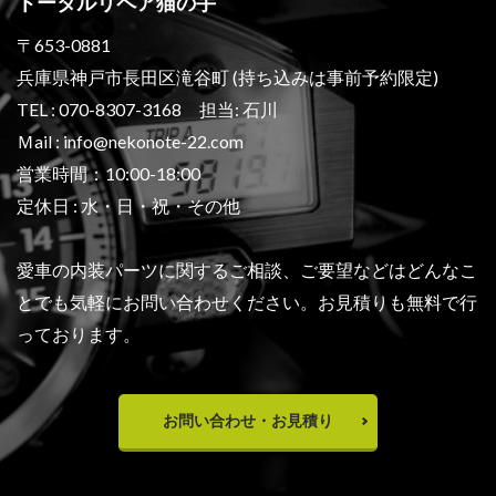
トータルリペア猫の手
〒653-0881
兵庫県神戸市長田区滝谷町 (持ち込みは事前予約限定)
TEL : 070-8307-3168 担当: 石川
Ｍail : info@nekonote-22.com
営業時間：10:00-18:00
定休日 : 水・日・祝・その他
愛車の内装パーツに関するご相談、ご要望などは
どんなこ
とでも気軽にお問い合わせください。
お見積りも無料で行
っております。
お問い合わせ・お見積り