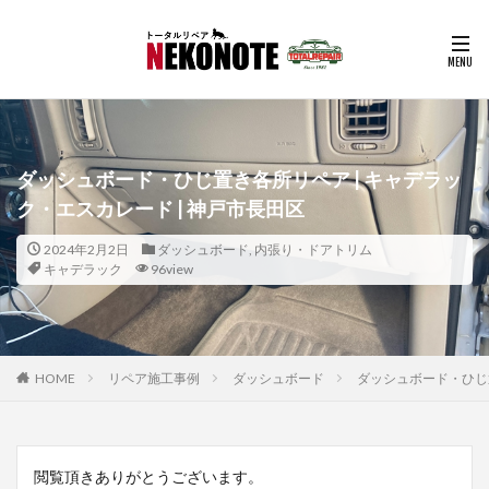
ダッシュボード・ひじ置き各所リペア | キャデラッ
ク・エスカレード | 神戸市長田区
2024年2月2日
ダッシュボード
,
内張り・ドアトリム
キャデラック
96view
HOME
リペア施工事例
ダッシュボード
ダッシュボード・ひじ置
閲覧頂きありがとうございます。