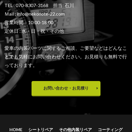
TEL : 070-8307-3168 担当: 石川
Ｍail : info@nekonote-22.com
営業時間：10:00-18:00
定休日 : 水・日・祝・その他
愛車の内装パーツに関するご相談、ご要望などは
どんなこ
とでも気軽にお問い合わせください。
お見積りも無料で行
っております。
お問い合わせ・お見積り
HOME
シートリペア
その他内装リペア
コーティング