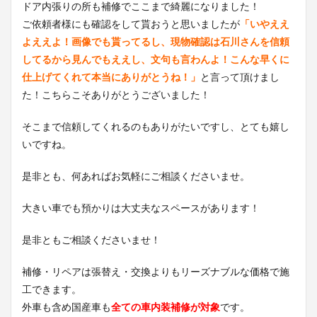
ドア内張りの所も補修でここまで綺麗になりました！
ご依頼者様にも確認をして貰おうと思いましたが
「いやええ
よええよ！画像でも貰ってるし、現物確認は石川さんを信頼
してるから見んでもええし、文句も言わんよ！こんな早くに
仕上げてくれて本当にありがとうね！」
と言って頂けまし
た！こちらこそありがとうございました！
そこまで信頼してくれるのもありがたいですし、とても嬉し
いですね。
是非とも、何あればお気軽にご相談くださいませ。
大きい車でも預かりは大丈夫なスペースがあります！
是非ともご相談くださいませ！
補修・リペアは張替え・交換よりもリーズナブルな価格で施
工できます。
外車も含め国産車も
全ての車内装補修が対象
です。