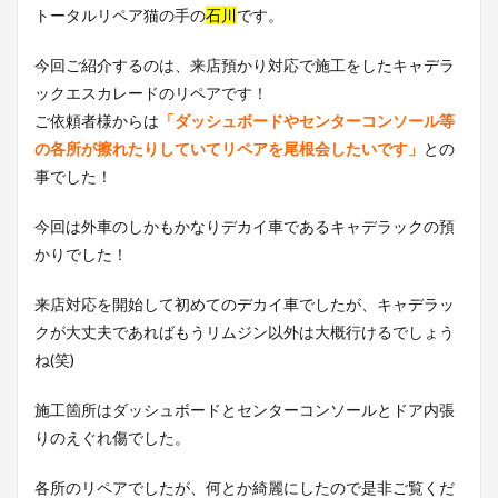
トータルリペア猫の手の
石川
です。
今回ご紹介するのは、来店預かり対応で施工をしたキャデラ
ックエスカレードのリペアです！
ご依頼者様からは
「ダッシュボードやセンターコンソール等
の各所が擦れたりしていてリペアを尾根会したいです」
との
事でした！
今回は外車のしかもかなりデカイ車であるキャデラックの預
かりでした！
来店対応を開始して初めてのデカイ車でしたが、キャデラッ
クが大丈夫であればもうリムジン以外は大概行けるでしょう
ね(笑)
施工箇所はダッシュボードとセンターコンソールとドア内張
りのえぐれ傷でした。
各所のリペアでしたが、何とか綺麗にしたので是非ご覧くだ